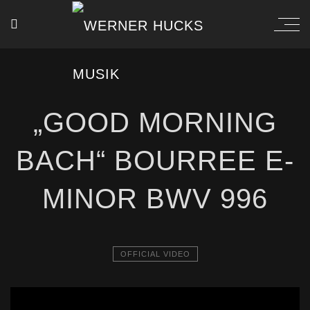
„GOOD MORNING
BACH“ BOURREE E-
MINOR BWV 996
OFFICIAL VIDEO
[borlabs-cookie id="youtube" type="content-blocker"]
[/borlabs-