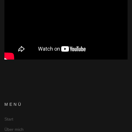
cookie]
MENÜ
Start
Über mich