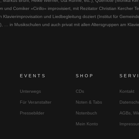
 Markus Brühl, Heike Werner, Uta Runne, etc.), Querflöte (Monika Kern
n und Comiker »Cirillo« improvisiert, mit Rezitator Christian Kercher T
lavierimprovisation und Liedbegleitung doziert (Institut für Gemeindee
 … in Musikschulen und auch privat mit allen Altersgruppen am Klavier,
EVENTS
SHOP
SERV
Unterwegs
CDs
Kontakt
Für Veranstalter
Noten & Tabs
Datensch
Pressebilder
Notenbuch
AGBs, Wid
Mein Konto
Impressu