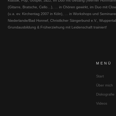
Klassik, Pop, Gospel, Jazz, im Duo mit Gesang (Werner Hoffmann,
(Gitarre, Bratsche, Cello…), … in Chören gewirkt, im Duo mit Clow
(u.a. ev. Kirchentag 2007 in Köln), … in Workshops und Seminaren K
Niederlande/Bad Honnef, Christlicher Sängerbund e.V., Wuppertal),
Grundausbildung
&
Früherziehung mit Leidenschaft trainiert!
MENÜ
Start
Über mich
Diskografie
Videos