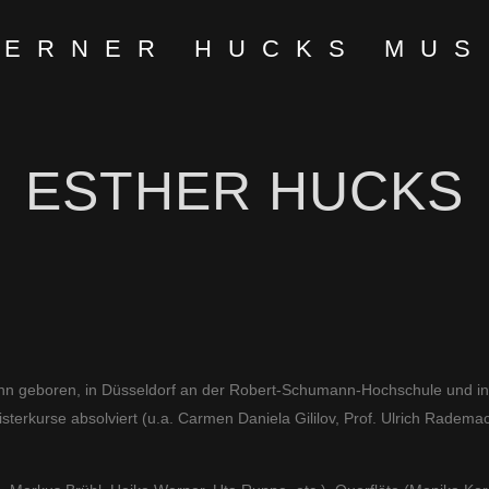
ESTHER HUCKS
 Bonn geboren, in Düsseldorf an der Robert-Schumann-Hochschule und in
eisterkurse absolviert (u.a. Carmen Daniela Gililov, Prof. Ulrich Radem