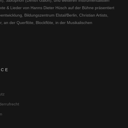
), Saxophon (Dimitri Galon), und weiteren Instrumentalisten
exte
&
Lieder von Hanns Dieter Hüsch auf der Bühne präsentiert
ntwicklung, Bildungszentrum Elstal/Berlin, Christian Artists,
 an der Querflöte, Blockflöte, in der Musikalischen
ICE
utz
errufrecht
m